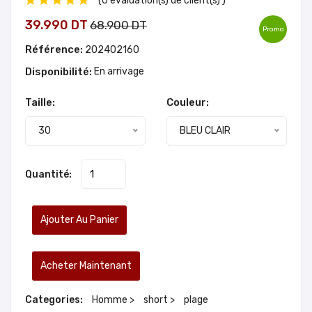
(0 évaluation(s) de client(s) )
39.990 DT
68.900 DT
Promo
Référence:
202402160
Disponibilité:
En arrivage
Taille:
Couleur:
30
BLEU CLAIR
Quantité:
Ajouter Au Panier
Acheter Maintenant
Categories:
Homme >
short >
plage