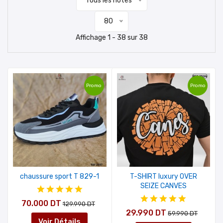
Tous les notes
80
Affichage 1 - 38 sur 38
Promo
Promo
chaussure sport T 829-1
T-SHIRT luxury OVER
SEIZE CANVES
70.000 DT
129.990 DT
29.990 DT
59.990 DT
Voir Détails