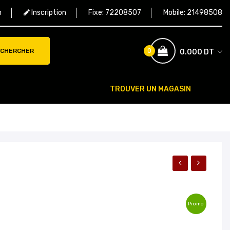
n
Inscription
Fixe:
72208507
Mobile:
21498508
0
CHERCHER
0.000 DT
TROUVER UN MAGASIN
Promo