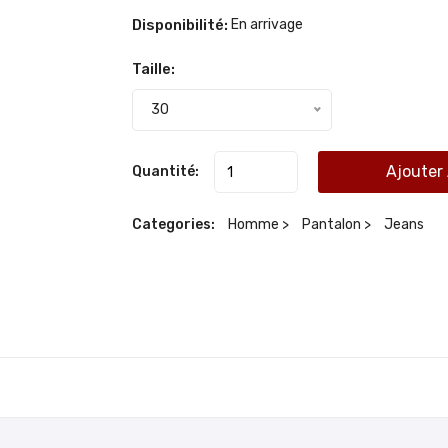
Disponibilité:
En arrivage
Taille:
30
Ajouter
Quantité:
Categories:
Homme >
Pantalon >
Jeans
SE CONNECTER POUR AJOUTER UNE ÉVALUATION