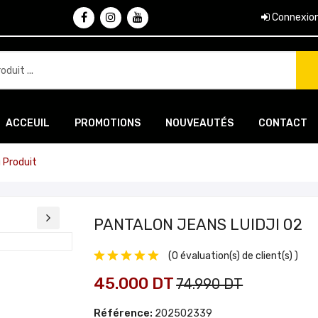
Connexio
ACCEUIL
PROMOTIONS
NOUVEAUTÉS
CONTACT
u Produit
PANTALON JEANS LUIDJI 02
(0 évaluation(s) de client(s) )
45.000 DT
74.990 DT
Référence:
202502339